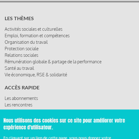
LES THÈMES
Activités sociales et culturelles
Emploi, formation et compétences
Organisation du travail
Protection sociale
Relations sociales
Rémunération globale & partage de la performance
Santé au travail
Vie économique, RSE & solidarité
ACCÈS RAPIDE
Les abonnements
Les rencontres
Les ressources
Nous utilisons des cookies sur ce site pour améliorer votre
expérience d'utilisateur.
© 2019 Miroir Social - Réalisé par
Cafffeine
En cliquant sur un lien de cette page, vous nous donnez votre