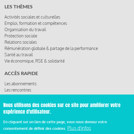
LES THÈMES
Activités sociales et culturelles
Emploi, formation et compétences
Organisation du travail
Protection sociale
Relations sociales
Rémunération globale & partage de la performance
Santé au travail
Vie économique, RSE & solidarité
ACCÈS RAPIDE
Les abonnements
Les rencontres
Les ressources
Nous utilisons des cookies sur ce site pour améliorer votre
expérience d'utilisateur.
© 2019 Miroir Social - Réalisé par
Cafffeine
En cliquant sur un lien de cette page, vous nous donnez votre
Plus d'infos
consentement de définir des cookies.