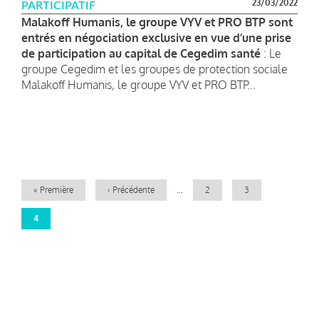
23/03/2022
PARTICIPATIF
Malakoff Humanis, le groupe VYV et PRO BTP sont
entrés en négociation exclusive en vue d’une prise
de participation au capital de Cegedim santé
: Le
groupe Cegedim et les groupes de protection sociale
Malakoff Humanis, le groupe VYV et PRO BTP...
Pagination
Première
« Première
Page
‹ Précédente
…
Page
2
Page
3
page
précédente
Page
4
courante