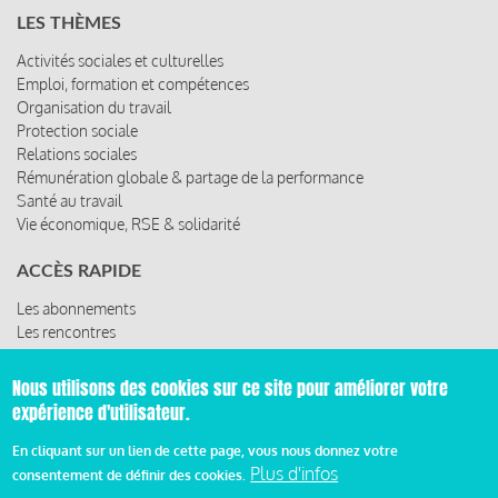
LES THÈMES
Activités sociales et culturelles
Emploi, formation et compétences
Organisation du travail
Protection sociale
Relations sociales
Rémunération globale & partage de la performance
Santé au travail
Vie économique, RSE & solidarité
ACCÈS RAPIDE
Les abonnements
Les rencontres
Les ressources
Nous utilisons des cookies sur ce site pour améliorer votre
expérience d'utilisateur.
© 2019 Miroir Social - Réalisé par
Cafffeine
En cliquant sur un lien de cette page, vous nous donnez votre
Plus d'infos
consentement de définir des cookies.