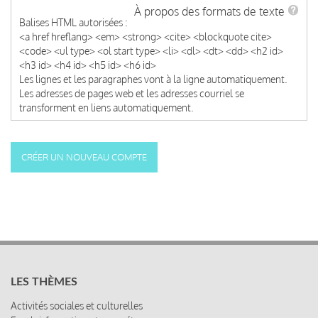
À propos des formats de texte
Balises HTML autorisées :
<a href hreflang> <em> <strong> <cite> <blockquote cite>
<code> <ul type> <ol start type> <li> <dl> <dt> <dd> <h2 id>
<h3 id> <h4 id> <h5 id> <h6 id>
Les lignes et les paragraphes vont à la ligne automatiquement.
Les adresses de pages web et les adresses courriel se
transforment en liens automatiquement.
LES THÈMES
Activités sociales et culturelles