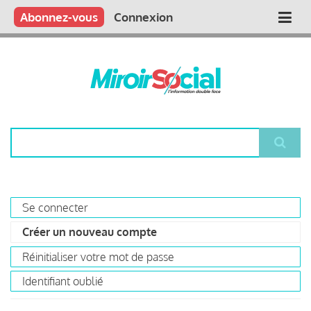
Aller
Qui sommes nous ?
Vous publiez
Nous publions
Contactez-nous
Abonnez-vous
Connexion
Main
au
contenu
navigation
principal
Rechercher
Se connecter
Primary
Créer un nouveau compte
(onglet
tabs
actif)
Réinitialiser votre mot de passe
Identifiant oublié