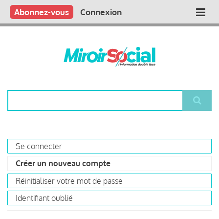
Aller
Qui sommes nous ?
Vous publiez
Nous publions
Contactez-nous
Abonnez-vous
Connexion
Main
au
contenu
navigation
principal
Rechercher
Se connecter
Primary
Créer un nouveau compte
(onglet
tabs
actif)
Réinitialiser votre mot de passe
Identifiant oublié