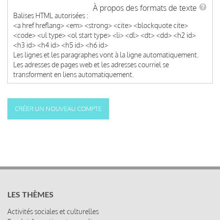
À propos des formats de texte
Balises HTML autorisées :
<a href hreflang> <em> <strong> <cite> <blockquote cite>
<code> <ul type> <ol start type> <li> <dl> <dt> <dd> <h2 id>
<h3 id> <h4 id> <h5 id> <h6 id>
Les lignes et les paragraphes vont à la ligne automatiquement.
Les adresses de pages web et les adresses courriel se
transforment en liens automatiquement.
LES THÈMES
Activités sociales et culturelles