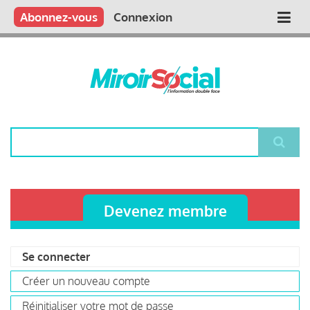
Aller
Qui sommes nous ?
Vous publiez
Nous publions
Contactez-nous
Abonnez-vous
Connexion
Main
au
contenu
navigation
principal
Rechercher
Devenez membre
Se connecter
(onglet
Primary
actif)
Créer un nouveau compte
tabs
Réinitialiser votre mot de passe