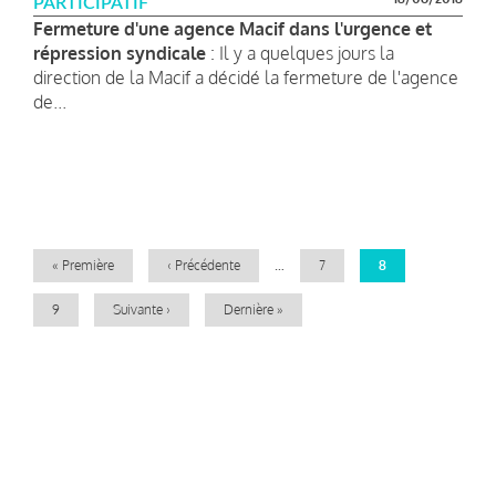
PARTICIPATIF
Fermeture d'une agence Macif dans l'urgence et
répression syndicale
: Il y a quelques jours la
direction de la Macif a décidé la fermeture de l'agence
de...
Pagination
Première
« Première
Page
‹ Précédente
…
Page
7
Page
8
page
précédente
courante
Page
9
Page
Suivante ›
Dernière
Dernière »
suivante
page