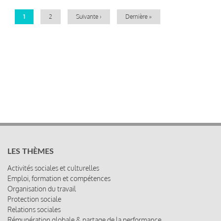
Page
1
Page
2
Page
Suivante ›
Dernière
Dernière »
courante
suivante
page
LES THÈMES
Activités sociales et culturelles
Emploi, formation et compétences
Organisation du travail
Protection sociale
Relations sociales
Rémunération globale & partage de la performance