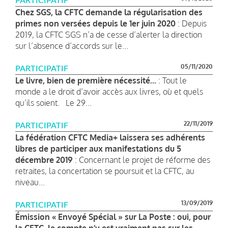
PARTICIPATIF
Chez SGS, la CFTC demande la régularisation des
primes non versées depuis le 1er juin 2020
: Depuis
2019, la CFTC SGS n’a de cesse d’alerter la direction
sur l’absence d’accords sur le...
05/11/2020
PARTICIPATIF
Le livre, bien de première nécessité...
: Tout le
monde a le droit d’avoir accès aux livres, où et quels
qu’ils soient. Le 29...
22/11/2019
PARTICIPATIF
La fédération CFTC Media+ laissera ses adhérents
libres de participer aux manifestations du 5
décembre 2019
: Concernant le projet de réforme des
retraites, la concertation se poursuit et la CFTC, au
niveau...
13/09/2019
PARTICIPATIF
Émission « Envoyé Spécial » sur La Poste : oui, pour
la CFTC, le compte n’y est vraiment pas sur les