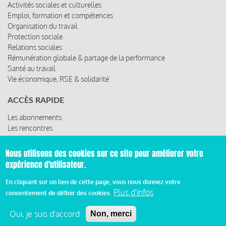
Activités sociales et culturelles
Emploi, formation et compétences
Organisation du travail
Protection sociale
Relations sociales
Rémunération globale & partage de la performance
Santé au travail
Vie économique, RSE & solidarité
ACCÈS RAPIDE
Les abonnements
Les rencontres
Les ressources
Nous utilisons des cookies sur ce site pour améliorer votre
expérience d'utilisateur.
© 2019 Miroir Social - Réalisé par
Cafffeine
En cliquant sur un lien de cette page, vous nous donnez votre
Plus d'infos
consentement de définir des cookies.
Mentions légales et condition générale d’utilisation et
Pied
d’abonnement
Oui, je suis d'accord
Non, merci