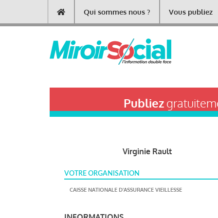
Aller
Qui sommes nous ?
Vous publiez
Main
au
contenu
navigation
principal
Publiez
gratuiteme
Virginie Rault
VOTRE ORGANISATION
CAISSE NATIONALE D'ASSURANCE VIEILLESSE
INFORMATIONS