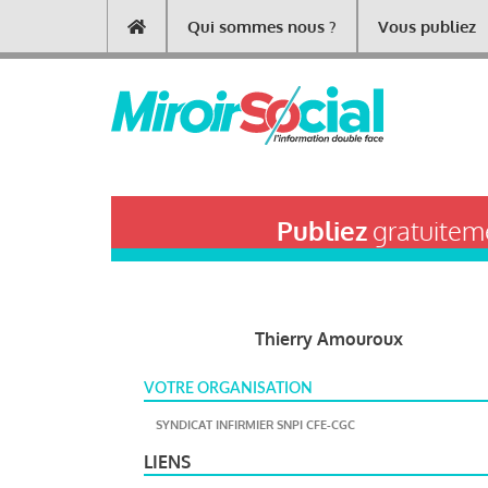
Aller
Qui sommes nous ?
Vous publiez
Main
au
contenu
navigation
principal
Publiez
gratuiteme
Thierry Amouroux
VOTRE ORGANISATION
SYNDICAT INFIRMIER SNPI CFE-CGC
LIENS