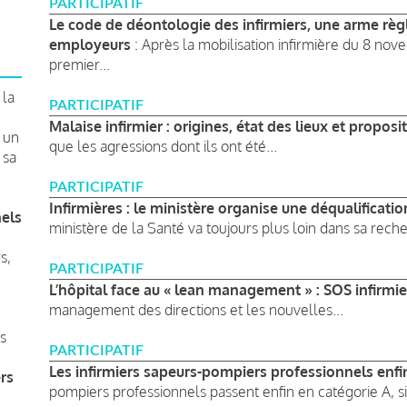
PARTICIPATIF
Le code de déontologie des infirmiers, une arme règ
employeurs
: Après la mobilisation infirmière du 8 no
premier...
 la
PARTICIPATIF
Malaise infirmier : origines, état des lieux et proposi
 un
que les agressions dont ils ont été...
 sa
PARTICIPATIF
Infirmières : le ministère organise une déqualificati
nels
ministère de la Santé va toujours plus loin dans sa reche
s,
PARTICIPATIF
L’hôpital face au « lean management » : SOS infirmie
management des directions et les nouvelles...
s
PARTICIPATIF
Les infirmiers sapeurs-pompiers professionnels enfi
rs
pompiers professionnels passent enfin en catégorie A, six