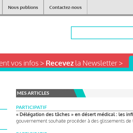
Nous publions
Contactez-nous
Rechercher
nt vos infos >
Recevez
la Newsletter >
MES ARTICLES
PARTICIPATIF
« Délégation des tâches » en désert médical : les inf
gouvernement souhaite procéder à des glissements de t