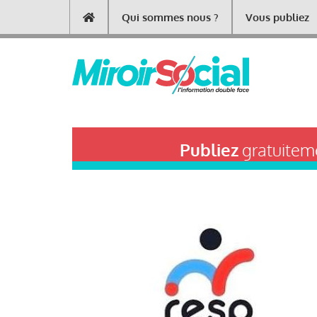
Aller
Qui sommes nous ?
Vous publiez
Main
au
contenu
navigation
principal
Publiez
gratuiteme