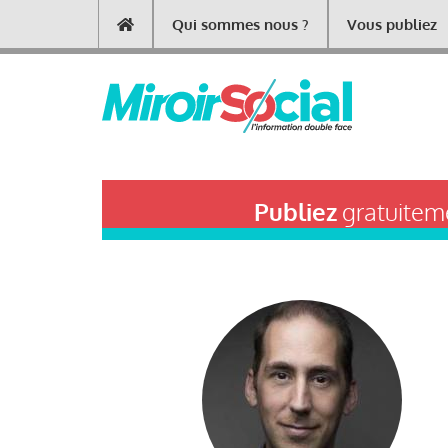
Aller
Qui sommes nous ?
Vous publiez
Main
au
contenu
navigation
principal
Publiez
gratuiteme