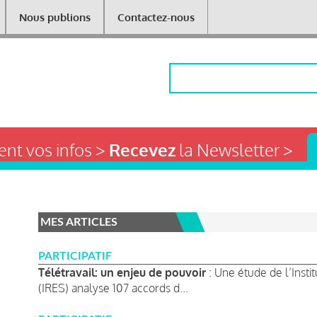
Nous publions
Contactez-nous
Rechercher
nt vos infos >
Recevez
la Newsletter >
MES ARTICLES
PARTICIPATIF
Télétravail: un enjeu de pouvoir
: Une étude de l’Inst
(IRES) analyse 107 accords d...