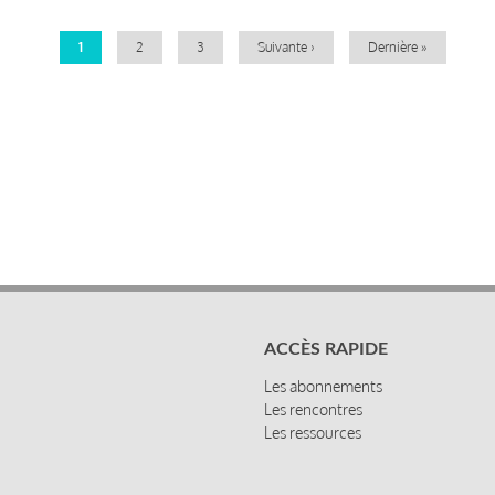
Page
1
Page
2
Page
3
Page
Suivante ›
Dernière
Dernière »
courante
suivante
page
ACCÈS RAPIDE
Les abonnements
Les rencontres
Les ressources