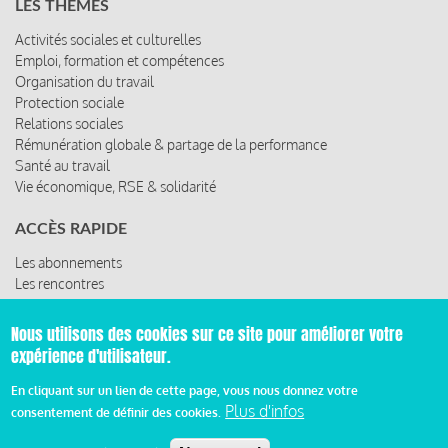
LES THÈMES
Activités sociales et culturelles
Emploi, formation et compétences
Organisation du travail
Protection sociale
Relations sociales
Rémunération globale & partage de la performance
Santé au travail
Vie économique, RSE & solidarité
ACCÈS RAPIDE
Les abonnements
Les rencontres
Les ressources
Nous utilisons des cookies sur ce site pour améliorer votre
expérience d'utilisateur.
© 2019 Miroir Social - Réalisé par
Cafffeine
En cliquant sur un lien de cette page, vous nous donnez votre
Plus d'infos
consentement de définir des cookies.
Mentions légales et condition générale d’utilisation et