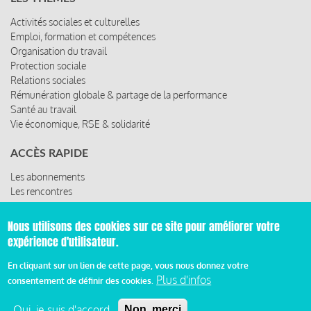
Activités sociales et culturelles
Emploi, formation et compétences
Organisation du travail
Protection sociale
Relations sociales
Rémunération globale & partage de la performance
Santé au travail
Vie économique, RSE & solidarité
ACCÈS RAPIDE
Les abonnements
Les rencontres
Les ressources
Nous utilisons des cookies sur ce site pour améliorer votre
expérience d'utilisateur.
© 2019 Miroir Social - Réalisé par
Cafffeine
En cliquant sur un lien de cette page, vous nous donnez votre
Plus d'infos
consentement de définir des cookies.
Mentions légales et condition générale d’utilisation et
d’abonnement
Oui, je suis d'accord
Non, merci