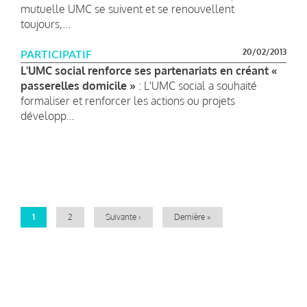
mutuelle UMC se suivent et se renouvellent
toujours,...
20/02/2013
PARTICIPATIF
L'UMC social renforce ses partenariats en créant «
passerelles domicile »
: L'UMC social a souhaité
formaliser et renforcer les actions ou projets
développ...
Pagination
Page
1
Page
2
Page
Suivante ›
Dernière
Dernière »
courante
suivante
page