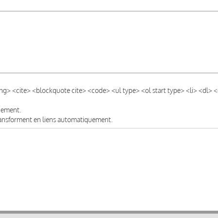
ong> <cite> <blockquote cite> <code> <ul type> <ol start type> <li> <dl>
quement.
transforment en liens automatiquement.