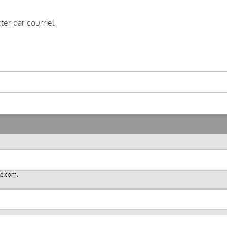
er par courriel
le.com
.