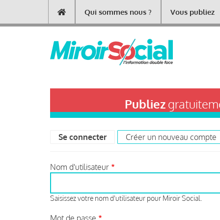
Aller
Qui sommes nous ?
Vous publiez
Main
au
contenu
navigation
principal
Publiez
gratuiteme
Se connecter
(onglet actif)
Créer un nouveau compte
Primary
tabs
Nom d'utilisateur
Saisissez votre nom d'utilisateur pour Miroir Social.
Mot de passe