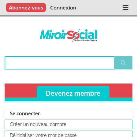
Aller
Qui sommes nous ?
Vous publiez
Nous publions
Contactez-nous
Abonnez-vous
Connexion
Main
au
contenu
navigation
principal
Rechercher
Devenez membre
Se connecter
(onglet
Primary
actif)
Créer un nouveau compte
tabs
Réinitialiser votre mot de passe