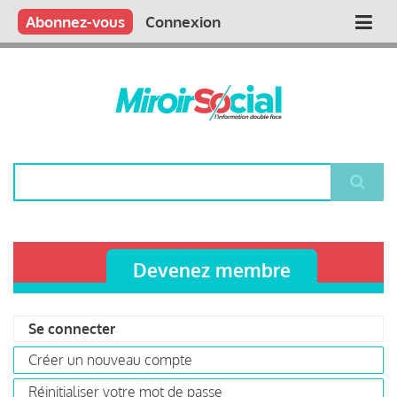
Aller
Qui sommes nous ?
Vous publiez
Nous publions
Contactez-nous
Abonnez-vous
Connexion
Main
au
contenu
navigation
principal
Rechercher
Devenez membre
Se connecter
(onglet
Primary
actif)
Créer un nouveau compte
tabs
Réinitialiser votre mot de passe