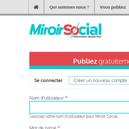
Aller
Qui sommes nous ?
Vous publiez
Main
au
contenu
navigation
principal
Publiez
gratuiteme
Se connecter
(onglet actif)
Créer un nouveau compte
Primary
tabs
Nom d'utilisateur
Saisissez votre nom d'utilisateur pour Miroir Social.
Mot de passe