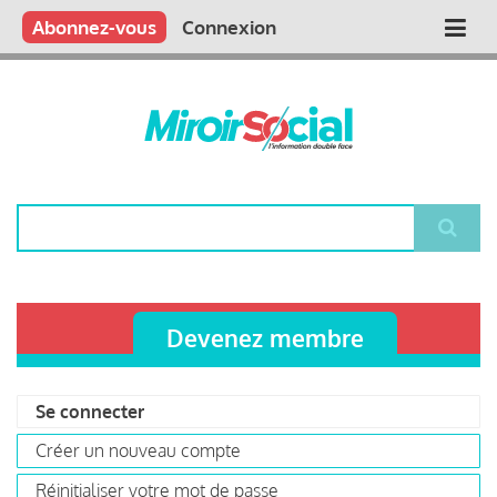
Aller
Qui sommes nous ?
Vous publiez
Nous publions
Contactez-nous
Abonnez-vous
Connexion
Main
au
contenu
navigation
principal
Rechercher
Devenez membre
Se connecter
(onglet
Primary
actif)
Créer un nouveau compte
tabs
Réinitialiser votre mot de passe