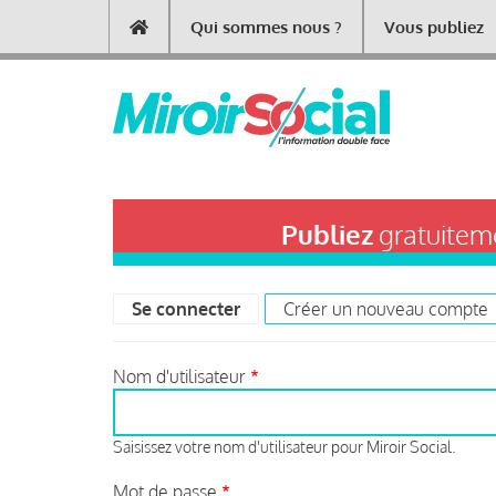
Aller
Qui sommes nous ?
Vous publiez
Main
au
contenu
navigation
principal
Publiez
gratuiteme
Se connecter
(onglet actif)
Créer un nouveau compte
Primary
tabs
Nom d'utilisateur
Saisissez votre nom d'utilisateur pour Miroir Social.
Mot de passe