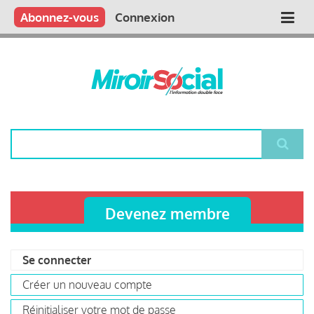
Aller
Qui sommes nous ?
Vous publiez
Nous publions
Contactez-nous
Abonnez-vous
Connexion
Main
au
contenu
navigation
principal
Rechercher
Devenez membre
Se connecter
(onglet
Primary
actif)
Créer un nouveau compte
tabs
Réinitialiser votre mot de passe