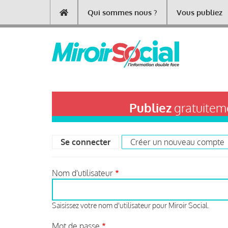
Aller
Qui sommes nous ?
Vous publiez
Main
au
contenu
navigation
principal
Publiez
gratuiteme
Se connecter
(onglet actif)
Créer un nouveau compte
Primary
tabs
Nom d'utilisateur
Saisissez votre nom d'utilisateur pour Miroir Social.
Mot de passe