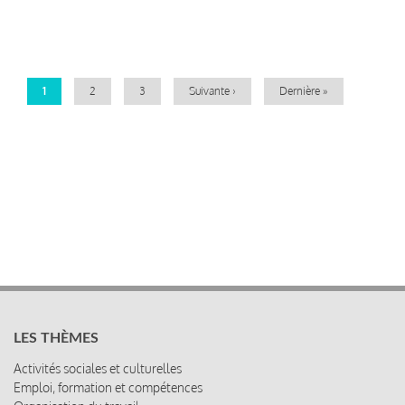
Pagination
Page
1
Page
2
Page
3
Page
Suivante ›
Dernière
Dernière »
courante
suivante
page
LES THÈMES
Activités sociales et culturelles
Emploi, formation et compétences