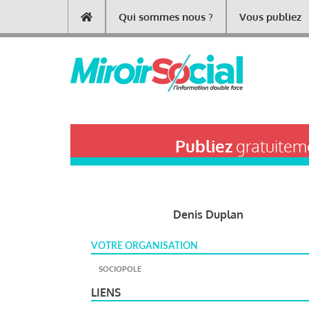
Aller
Qui sommes nous ?
Vous publiez
Main
au
contenu
navigation
principal
Publiez
gratuiteme
Denis Duplan
VOTRE ORGANISATION
SOCIOPOLE
LIENS