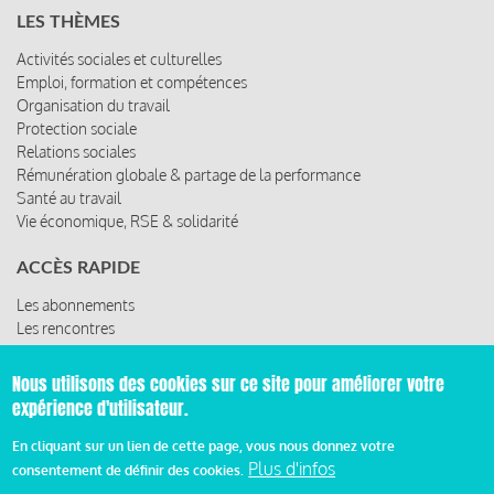
LES THÈMES
Activités sociales et culturelles
Emploi, formation et compétences
Organisation du travail
Protection sociale
Relations sociales
Rémunération globale & partage de la performance
Santé au travail
Vie économique, RSE & solidarité
ACCÈS RAPIDE
Les abonnements
Les rencontres
Les ressources
Nous utilisons des cookies sur ce site pour améliorer votre
expérience d'utilisateur.
© 2019 Miroir Social - Réalisé par
Cafffeine
En cliquant sur un lien de cette page, vous nous donnez votre
Plus d'infos
consentement de définir des cookies.