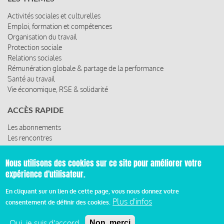
Activités sociales et culturelles
Emploi, formation et compétences
Organisation du travail
Protection sociale
Relations sociales
Rémunération globale & partage de la performance
Santé au travail
Vie économique, RSE & solidarité
ACCÈS RAPIDE
Les abonnements
Les rencontres
Les ressources
Nous utilisons des cookies sur ce site pour améliorer votre
expérience d'utilisateur.
© 2019 Miroir Social - Réalisé par
Cafffeine
En cliquant sur un lien de cette page, vous nous donnez votre
Plus d'infos
consentement de définir des cookies.
Mentions légales et condition générale d’utilisation et
d’abonnement
Oui, je suis d'accord
Non, merci