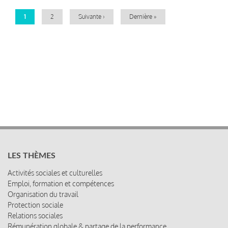
Page
1
Page
2
Page
Suivante ›
Dernière
Dernière »
courante
suivante
page
LES THÈMES
Activités sociales et culturelles
Emploi, formation et compétences
Organisation du travail
Protection sociale
Relations sociales
Rémunération globale & partage de la performance