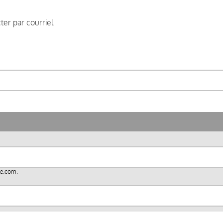
er par courriel
le.com
.