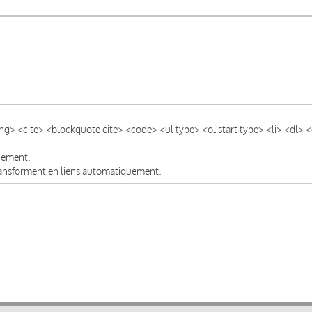
ong> <cite> <blockquote cite> <code> <ul type> <ol start type> <li> <dl>
quement.
transforment en liens automatiquement.