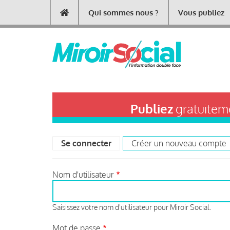
Aller
Qui sommes nous ?
Vous publiez
Main
au
contenu
navigation
principal
Publiez
gratuiteme
Se connecter
(onglet actif)
Créer un nouveau compte
Primary
tabs
Nom d'utilisateur
Saisissez votre nom d'utilisateur pour Miroir Social.
Mot de passe