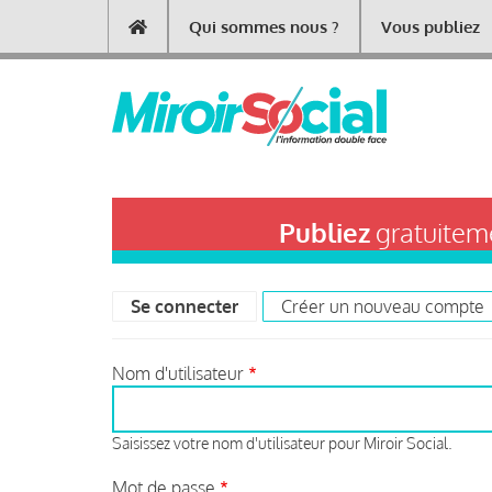
Aller
Qui sommes nous ?
Vous publiez
Main
au
contenu
navigation
principal
Publiez
gratuiteme
Se connecter
(onglet actif)
Créer un nouveau compte
Primary
tabs
Nom d'utilisateur
Saisissez votre nom d'utilisateur pour Miroir Social.
Mot de passe