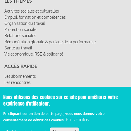
LES THÈMES
Activités sociales et culturelles
Emploi, formation et compétences
Organisation du travail
Protection sociale
Relations sociales
Rémunération globale & partage de la performance
Santé au travail
Vie économique, RSE & solidarité
ACCÈS RAPIDE
Les abonnements
Les rencontres
Les ressources
Nous utilisons des cookies sur ce site pour améliorer votre
expérience d'utilisateur.
© 2019 Miroir Social - Réalisé par
Cafffeine
En cliquant sur un lien de cette page, vous nous donnez votre
Plus d'infos
consentement de définir des cookies.
Mentions légales et condition générale d’utilisation et
d’abonnement