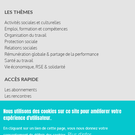
LES THÈMES
Activités sociales et culturelles
Emploi, formation et compétences
Organisation du travail
Protection sociale
Relations sociales
Rémunération globale & partage de la performance
Santé au travail
Vie économique, RSE & solidarité
ACCÈS RAPIDE
Les abonnements
Les rencontres
Les ressources
Nous utilisons des cookies sur ce site pour améliorer votre
expérience d'utilisateur.
© 2019 Miroir Social - Réalisé par
Cafffeine
En cliquant sur un lien de cette page, vous nous donnez votre
Plus d'infos
consentement de définir des cookies.