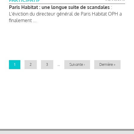
PARTICIPATIF
Paris Habitat : une longue suite de scandales
:
L'éviction du directeur général de Paris Habitat OPH a
finalement ...
Pagination
Page
1
Page
2
Page
3
…
Page
Suivante ›
Dernière
Dernière »
courante
suivante
page