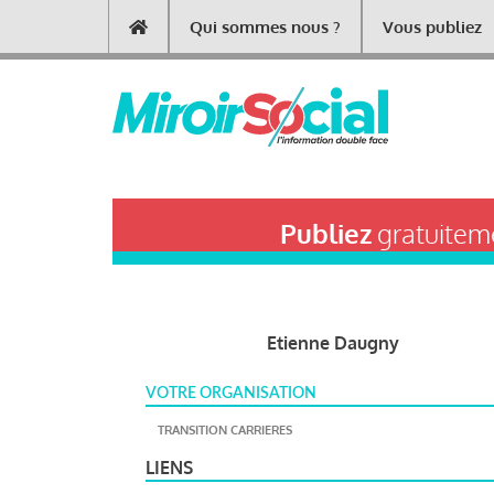
Aller
Qui sommes nous ?
Vous publiez
Main
au
contenu
navigation
principal
Publiez
gratuiteme
Etienne Daugny
VOTRE ORGANISATION
TRANSITION CARRIERES
LIENS