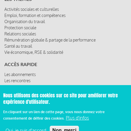
Activités sociales et culturelles
Emploi, formation et compétences
Organisation du travail
Protection sociale
Relations sociales
Rémunération globale & partage de la performance
Santé au travail
Vie économique, RSE & solidarité
ACCÈS RAPIDE
Les abonnements
Les rencontres
Les ressources
Nous utilisons des cookies sur ce site pour améliorer votre
expérience d'utilisateur.
© 2019 Miroir Social - Réalisé par
Cafffeine
En cliquant sur un lien de cette page, vous nous donnez votre
Plus d'infos
consentement de définir des cookies.
Mentions légales et condition générale d’utilisation et
d’abonnement
Oui, je suis d'accord
Non, merci