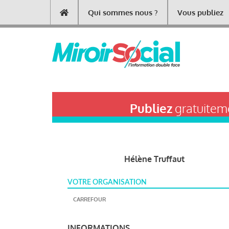
Aller
Qui sommes nous ?
Vous publiez
Main
au
contenu
navigation
principal
Publiez
gratuiteme
Hélène Truffaut
VOTRE ORGANISATION
CARREFOUR
INFORMATIONS