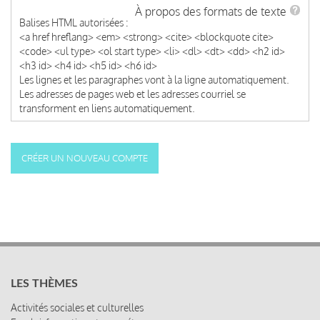
À propos des formats de texte
Balises HTML autorisées :
<a href hreflang> <em> <strong> <cite> <blockquote cite>
<code> <ul type> <ol start type> <li> <dl> <dt> <dd> <h2 id>
<h3 id> <h4 id> <h5 id> <h6 id>
Les lignes et les paragraphes vont à la ligne automatiquement.
Les adresses de pages web et les adresses courriel se
transforment en liens automatiquement.
LES THÈMES
Activités sociales et culturelles