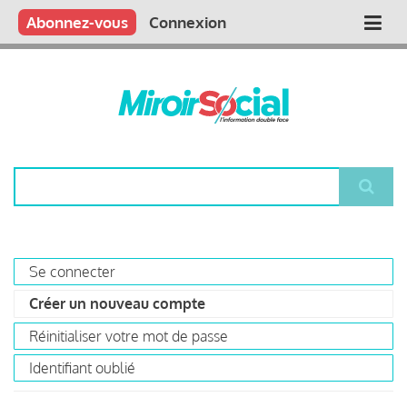
Aller
Qui sommes nous ?
Vous publiez
Nous publions
Contactez-nous
Abonnez-vous
Connexion
Main
au
contenu
navigation
principal
Rechercher
Se connecter
Primary
Créer un nouveau compte
(onglet
tabs
actif)
Réinitialiser votre mot de passe
Identifiant oublié