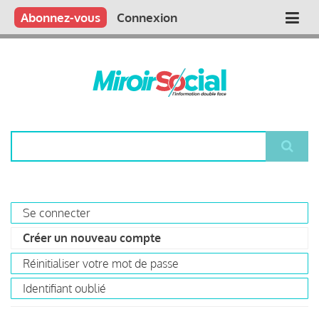
Aller
Qui sommes nous ?
Vous publiez
Nous publions
Contactez-nous
Abonnez-vous
Connexion
Main
au
contenu
navigation
principal
Rechercher
Se connecter
Primary
Créer un nouveau compte
(onglet
tabs
actif)
Réinitialiser votre mot de passe
Identifiant oublié