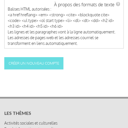
À propos des formats de texte
Balises HTML autorisées :
<a href hreflang> <em> <strong> <cite> <blockquote cite>
<code> <ul type> <ol start type> <li> <dl> <dt> <dd> <h2 id>
<h3 id> <h4 id> <h5 id> <h6 id>
Les lignes et les paragraphes vont à la ligne automatiquement.
Les adresses de pages web et les adresses courriel se
transforment en liens automatiquement.
LES THÈMES
Activités sociales et culturelles