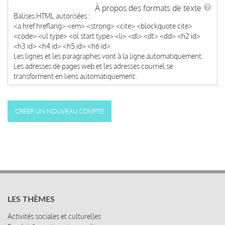
À propos des formats de texte
Balises HTML autorisées :
<a href hreflang> <em> <strong> <cite> <blockquote cite>
<code> <ul type> <ol start type> <li> <dl> <dt> <dd> <h2 id>
<h3 id> <h4 id> <h5 id> <h6 id>
Les lignes et les paragraphes vont à la ligne automatiquement.
Les adresses de pages web et les adresses courriel se
transforment en liens automatiquement.
LES THÈMES
Activités sociales et culturelles