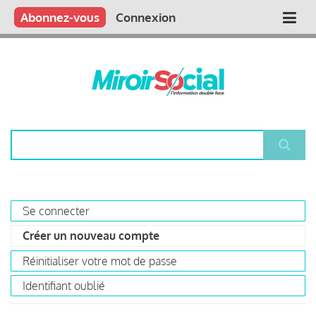
Aller
Qui sommes nous ?
Vous publiez
Nous publions
Contactez-nous
Abonnez-vous
Connexion
Main
au
contenu
navigation
principal
Rechercher
Se connecter
Primary
Créer un nouveau compte
(onglet
tabs
actif)
Réinitialiser votre mot de passe
Identifiant oublié