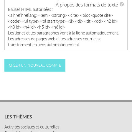
À propos des formats de texte
Balises HTML autorisées :
<a href hreflang> <em> <strong> <cite> <blockquote cite>
<code> <ul type> <ol start type> <li> <dl> <dt> <dd> <h2 id>
<h3 id> <h4 id> <h5 id> <h6 id>
Les lignes et les paragraphes vont à la ligne automatiquement.
Les adresses de pages web et les adresses courriel se
transforment en liens automatiquement.
LES THÈMES
Activités sociales et culturelles