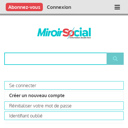
Aller
Qui sommes nous ?
Vous publiez
Nous publions
Contactez-nous
Abonnez-vous
Connexion
Main
au
contenu
navigation
principal
Rechercher
Se connecter
Primary
Créer un nouveau compte
(onglet
tabs
actif)
Réinitialiser votre mot de passe
Identifiant oublié