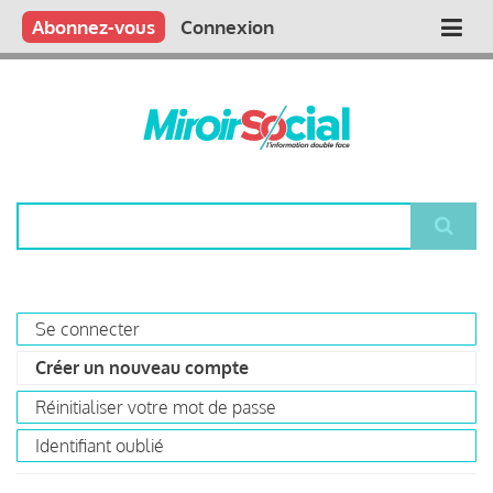
Aller
Qui sommes nous ?
Vous publiez
Nous publions
Contactez-nous
Abonnez-vous
Connexion
Main
au
contenu
navigation
principal
Rechercher
Se connecter
Primary
Créer un nouveau compte
(onglet
tabs
actif)
Réinitialiser votre mot de passe
Identifiant oublié