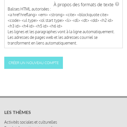
À propos des formats de texte
Balises HTML autorisées :
<a href hreflang> <em> <strong> <cite> <blockquote cite>
<code> <ul type> <ol start type> <li> <dl> <dt> <dd> <h2 id>
<h3 id> <h4 id> <h5 id> <h6 id>
Les lignes et les paragraphes vont à la ligne automatiquement.
Les adresses de pages web et les adresses courriel se
transforment en liens automatiquement.
LES THÈMES
Activités sociales et culturelles