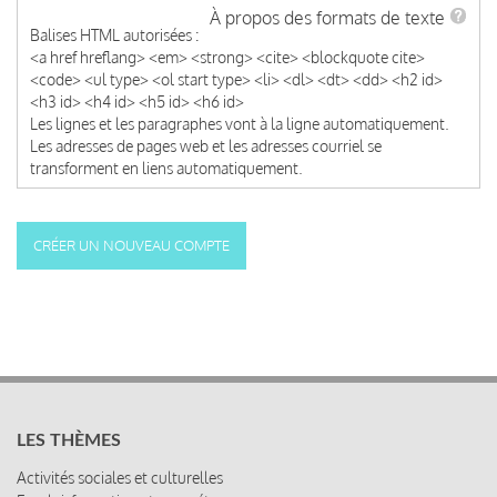
À propos des formats de texte
Balises HTML autorisées :
<a href hreflang> <em> <strong> <cite> <blockquote cite>
<code> <ul type> <ol start type> <li> <dl> <dt> <dd> <h2 id>
<h3 id> <h4 id> <h5 id> <h6 id>
Les lignes et les paragraphes vont à la ligne automatiquement.
Les adresses de pages web et les adresses courriel se
transforment en liens automatiquement.
LES THÈMES
Activités sociales et culturelles