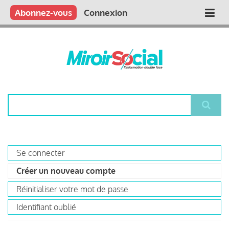
Aller
Qui sommes nous ?
Vous publiez
Nous publions
Contactez-nous
Abonnez-vous
Connexion
Main
au
contenu
navigation
principal
Rechercher
Se connecter
Primary
Créer un nouveau compte
(onglet
tabs
actif)
Réinitialiser votre mot de passe
Identifiant oublié