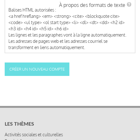
À propos des formats de texte
Balises HTML autorisées :
<a href hreflang> <em> <strong> <cite> <blockquote cite>
<code> <ul type> <ol start type> <li> <dl> <dt> <dd> <h2 id>
<h3 id> <h4 id> <h5 id> <h6 id>
Les lignes et les paragraphes vont à la ligne automatiquement.
Les adresses de pages web et les adresses courriel se
transforment en liens automatiquement.
LES THÈMES
Activités sociales et culturelles