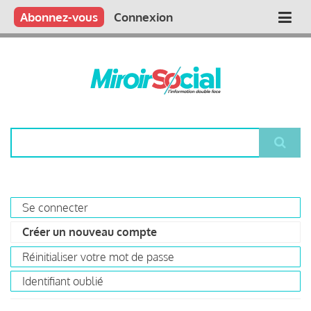
Aller
Qui sommes nous ?
Vous publiez
Nous publions
Contactez-nous
Abonnez-vous
Connexion
Main
au
contenu
navigation
principal
Rechercher
Se connecter
Primary
Créer un nouveau compte
(onglet
tabs
actif)
Réinitialiser votre mot de passe
Identifiant oublié