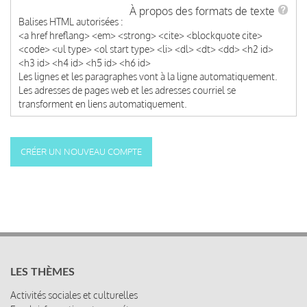
À propos des formats de texte
Balises HTML autorisées :
<a href hreflang> <em> <strong> <cite> <blockquote cite>
<code> <ul type> <ol start type> <li> <dl> <dt> <dd> <h2 id>
<h3 id> <h4 id> <h5 id> <h6 id>
Les lignes et les paragraphes vont à la ligne automatiquement.
Les adresses de pages web et les adresses courriel se
transforment en liens automatiquement.
LES THÈMES
Activités sociales et culturelles