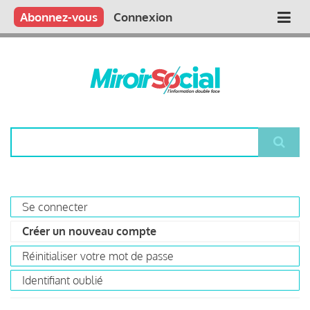
Aller
Qui sommes nous ?
Vous publiez
Nous publions
Contactez-nous
Abonnez-vous
Connexion
Main
au
contenu
navigation
principal
Rechercher
Se connecter
Primary
Créer un nouveau compte
(onglet
tabs
actif)
Réinitialiser votre mot de passe
Identifiant oublié