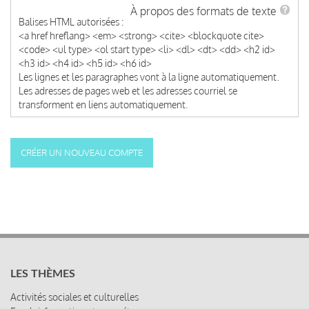
À propos des formats de texte
Balises HTML autorisées :
<a href hreflang> <em> <strong> <cite> <blockquote cite>
<code> <ul type> <ol start type> <li> <dl> <dt> <dd> <h2 id>
<h3 id> <h4 id> <h5 id> <h6 id>
Les lignes et les paragraphes vont à la ligne automatiquement.
Les adresses de pages web et les adresses courriel se
transforment en liens automatiquement.
LES THÈMES
Activités sociales et culturelles