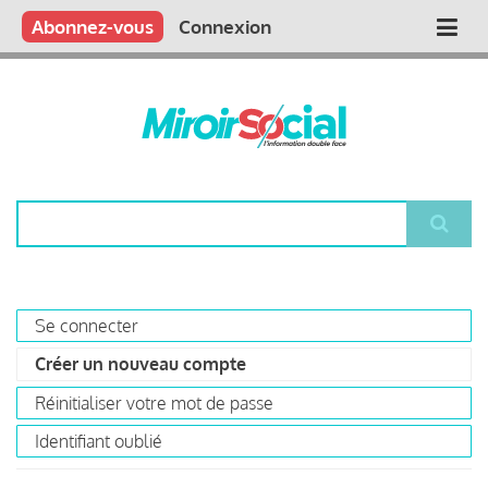
Aller
Qui sommes nous ?
Vous publiez
Nous publions
Contactez-nous
Abonnez-vous
Connexion
Main
au
contenu
navigation
principal
Rechercher
Se connecter
Primary
Créer un nouveau compte
(onglet
tabs
actif)
Réinitialiser votre mot de passe
Identifiant oublié