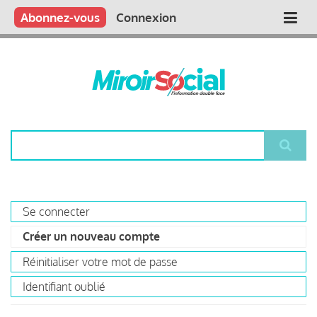
Aller
Qui sommes nous ?
Vous publiez
Nous publions
Contactez-nous
Abonnez-vous
Connexion
Main
au
contenu
navigation
principal
Rechercher
Se connecter
Primary
Créer un nouveau compte
(onglet
tabs
actif)
Réinitialiser votre mot de passe
Identifiant oublié