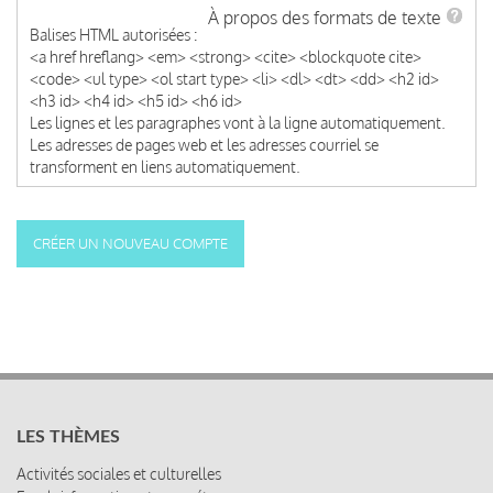
À propos des formats de texte
Balises HTML autorisées :
<a href hreflang> <em> <strong> <cite> <blockquote cite>
<code> <ul type> <ol start type> <li> <dl> <dt> <dd> <h2 id>
<h3 id> <h4 id> <h5 id> <h6 id>
Les lignes et les paragraphes vont à la ligne automatiquement.
Les adresses de pages web et les adresses courriel se
transforment en liens automatiquement.
LES THÈMES
Activités sociales et culturelles