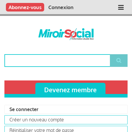
Aller
Qui sommes nous ?
Vous publiez
Nous publions
Contactez-nous
Abonnez-vous
Connexion
Main
au
contenu
navigation
principal
Rechercher
Devenez membre
Se connecter
(onglet
Primary
actif)
Créer un nouveau compte
tabs
Réinitialiser votre mot de passe